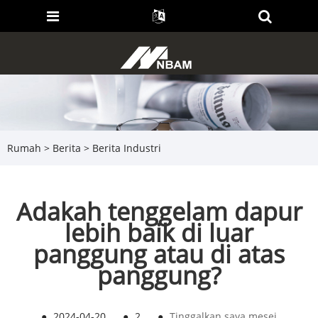
Rumah
>
Berita
>
Berita Industri
Adakah tenggelam dapur
lebih baik di luar
panggung atau di atas
panggung?
●
2024-04-20
●
2
●
Tinggalkan saya mesej