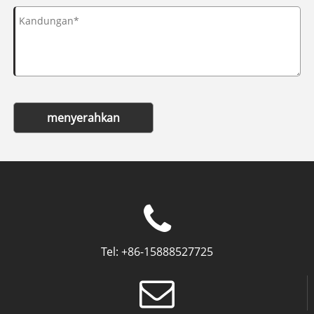
menyerahkan
Tel:
+86-15888527725