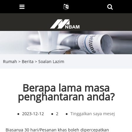
Rumah
>
Berita
>
Soalan Lazim
Berapa lama masa
penghantaran anda?
●
2023-12-12
●
2
●
Tinggalkan saya mesej
Biasanya 30 hari/Pesanan khas boleh dipercepatkan