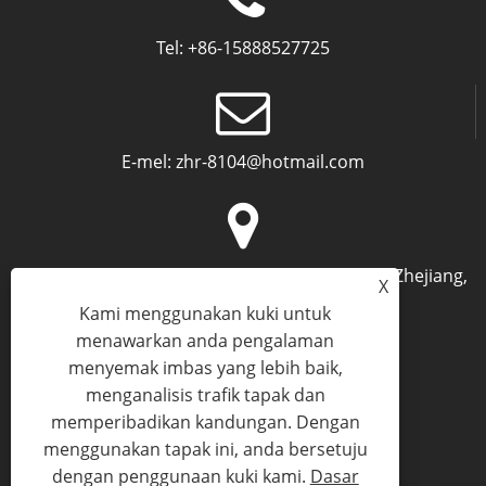
Tel:
+86-15888527725
E-mel:
zhr-8104@hotmail.com
Alamat:
Tingkat 2, Nanbang Mingzuo, Ningbo, Zhejiang,
X
China
Kami menggunakan kuki untuk
menawarkan anda pengalaman
menyemak imbas yang lebih baik,
menganalisis trafik tapak dan
memperibadikan kandungan. Dengan
menggunakan tapak ini, anda bersetuju
Links
Sitemap
RSS
XML
Dasar Privasi
dengan penggunaan kuki kami.
Dasar