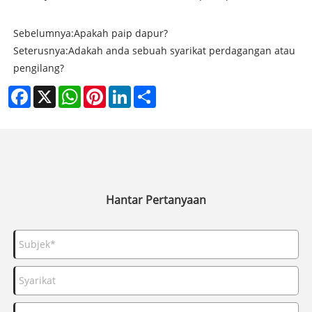
Sebelumnya:
Apakah paip dapur?
Seterusnya:
Adakah anda sebuah syarikat perdagangan atau
pengilang?
Facebook
X
WhatsApp
Pinterest
LinkedIn
Share
Hantar Pertanyaan