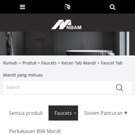
Rumah
>
Produk
>
Faucets
>
Keran Tab Mandi
> Faucet Tab
Mandi yang meluas
Semua produk
Faucets
Sistem Pancuran
Perkakasan Bilik Mandi